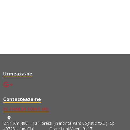
Urmeaza-ne
Contacteaza-ne
SC TRAILER POINT SRL
DN1 Km 490 + 13 Floresti (In incinta Parc Logistic XXL ), Cp.
407281, Jud. Cluj Orar : Luni-Vineri 9 -17