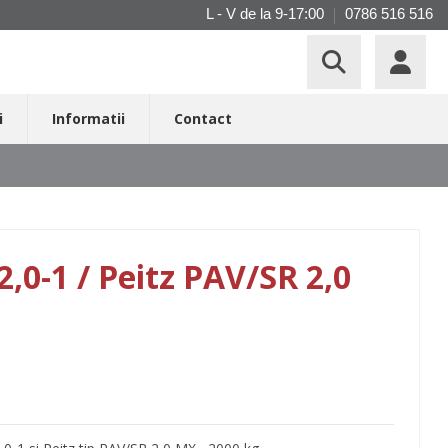
L - V de la 9-17:00
0786 516 516
i
Informatii
Contact
BPW ZAF 2,0-1 / Peitz PAV/SR 2,0 MX
,0-1 / Peitz PAV/SR 2,0