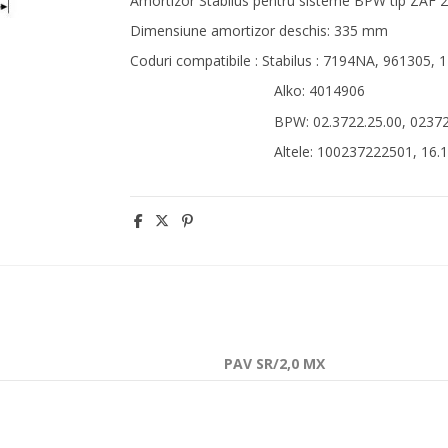
Amortizor Stabilus pentru sisteme BPW tip ZAF 2,
Dimensiune amortizor deschis: 335 mm
Coduri compatibile : Stabilus :
7194NA,
961305,
1
Alko: 4014906
BPW: 02.3722.25.00, 0237222500, 0
Altele: 100237222501, 16.15.012,
PAV SR/2,0 MX