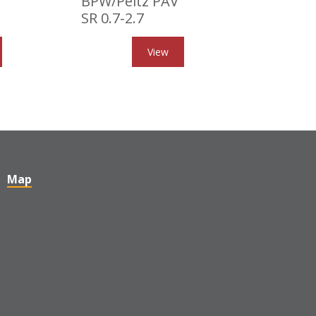
BPW/Peitz PAV
SR 0.7-2.7
View
Map