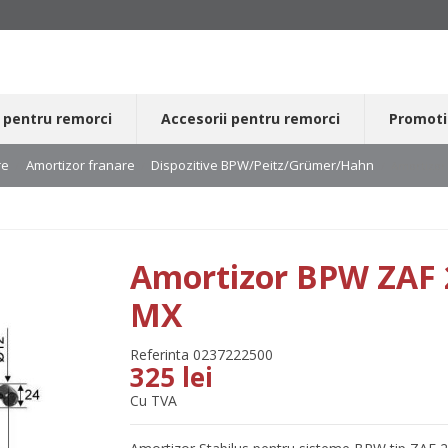
 pentru remorci
Accesorii pentru remorci
Promoti
re
Amortizor franare
Dispozitive BPW/Peitz/Grümer/Hahn
Amortizor 
Amortizor BPW ZAF 2
MX
Referinta
0237222500
325 lei
Cu TVA