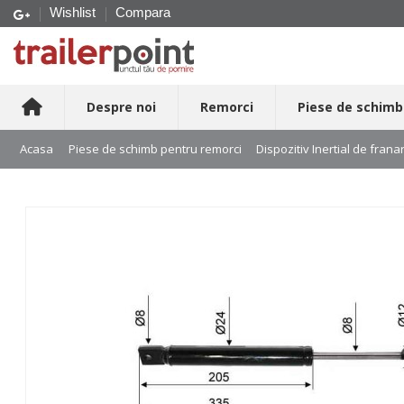
Wishlist
Compara
Despre noi
Remorci
Piese de schimb
Acasa
Piese de schimb pentru remorci
Dispozitiv Inertial de frana