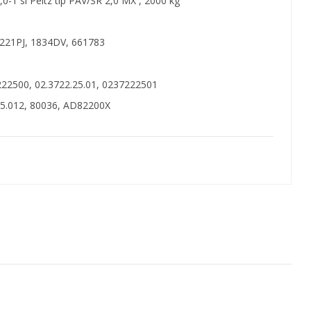
0-1 si Peitz tip PAV/SR 2,0 MX , 2000 kg
221PJ, 1834DV, 661783
2.3722.25.01, 0237222501
 80036, AD82200X