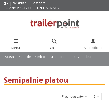
Wishlist
Compara
L - V de la 9-17:00
0786 516 516
Menu
Cauta
Autentificare
Acasa
Piese de schimb pentru remorci
Punte / Tambur
Semipalnie platou
Semipalnie platou
Pret - crescator
5