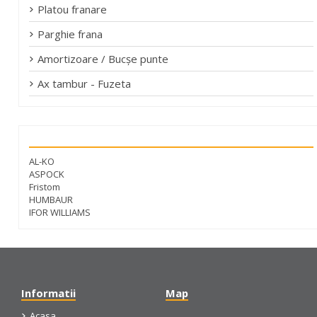
Platou franare
Parghie frana
Amortizoare / Bucșe punte
Ax tambur - Fuzeta
Marci
AL-KO
ASPOCK
Fristom
HUMBAUR
IFOR WILLIAMS
Informatii
Map
Acasa