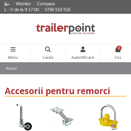
Wishlist
Compara
L - V de la 9-17:00
0786 516 516
0
Menu
Cauta
Autentificare
Cos
Acasa
Accesorii pentru remorci
Accesorii pentru remorci