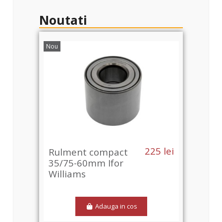
Noutati
Nou
Nou
0 lei
225 lei
Rulment compact
Rul
35/75-60mm Ifor
42/
Williams
Adauga in cos