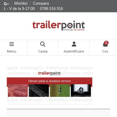
Wishlist
Compara
L - V de la 9-17:00
0786 516 516
0
Menu
Cauta
Autentificare
Cos