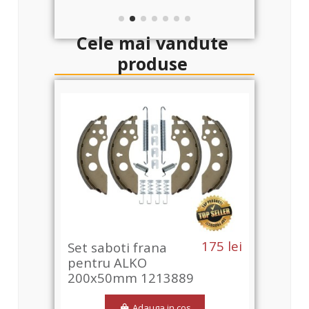
Cele mai vandute
produse
5 lei
175 lei
Set saboti frana
Set 
pentru ALKO
pen
200x50mm 1213889
200
Adauga in cos