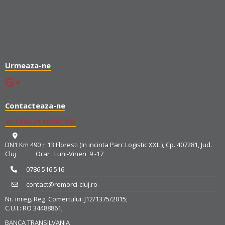
Urmeaza-ne
Contacteaza-ne
SC TRAILER POINT SRL
DN1 Km 490 + 13 Floresti (In incinta Parc Logistic XXL ), Cp. 407281, Jud.
Cluj Orar : Luni-Vineri 9 -17
0786 516 516
contact@remorci-cluj.ro
Nr. inreg. Reg. Comertului: J12/1375/2015;
C.U.I.: RO 34488861;
BANCA TRANSILVANIA