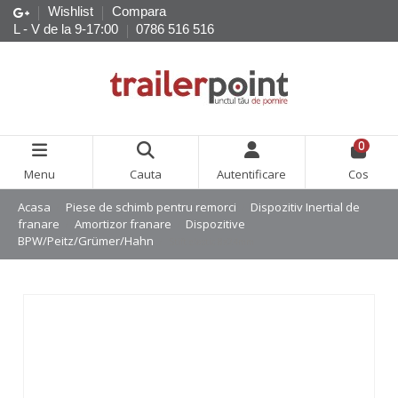
Wishlist
Compara
L - V de la 9-17:00
0786 516 516
0
Menu
Cauta
Autentificare
Cos
Acasa
Piese de schimb pentru remorci
Dispozitiv Inertial de
franare
Amortizor franare
Dispozitive
BPW/Peitz/Grümer/Hahn
Stift elastic 8x24mm