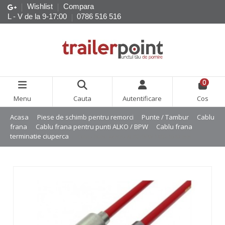
Wishlist
Compara
L - V de la 9-17:00
0786 516 516
0
Menu
Cauta
Autentificare
Cos
Acasa
Piese de schimb pentru remorci
Punte / Tambur
Cablu
frana
Cablu frana pentru punti ALKO / BPW
Cablu frana
terminatie ciuperca
Cablu frana pentru ALKO/BPW 1430/1640 mm