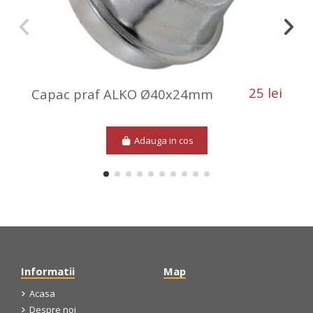
25 lei
Capac praf ALKO Ø40x24mm
Adauga in cos
Informatii
Map
Acasa
Despre noi