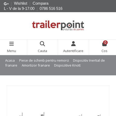
Wishlist
Compara
L - V de la 9-17:00
0786 516 516
0
Menu
Cauta
Autentificare
Cos
Acasa
Piese de schimb pentru remorci
Dispozitiv Inertial de
franare
Amortizor franare
Dispozitive Knott
Amortizor franare
Knott KF27 2700KG M12