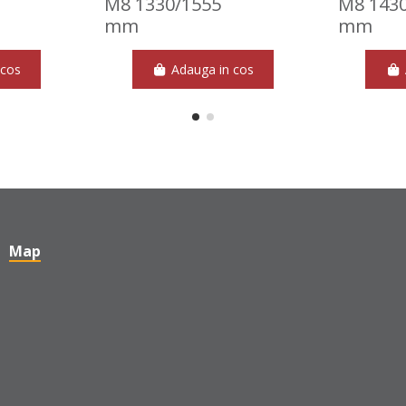
M8 1330/1555
M8 143
mm
mm
 cos
Adauga in cos
Map