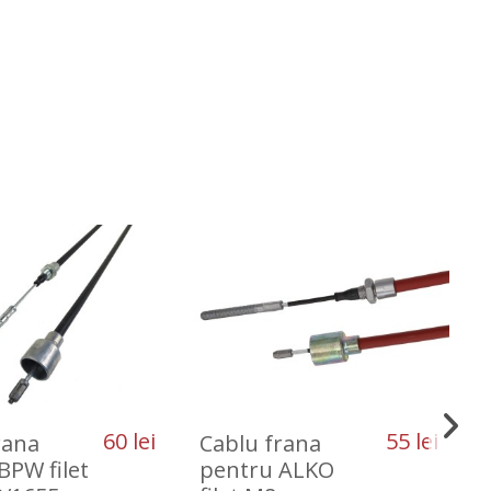
60 lei
55 lei
rana
Cablu frana
BPW filet
pentru ALKO