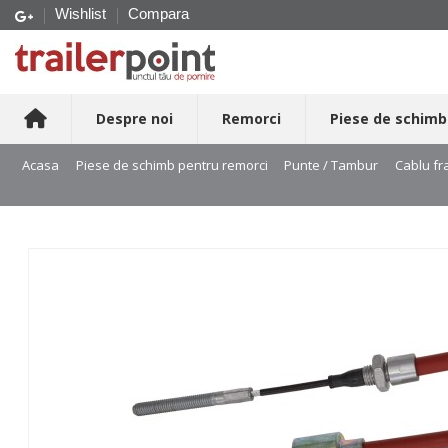
Wishlist
Compara
Despre noi
Remorci
Piese de schimb
Acasa
Piese de schimb pentru remorci
Punte / Tambur
Cablu fr
ALKO filet M8 1430/1640 mm