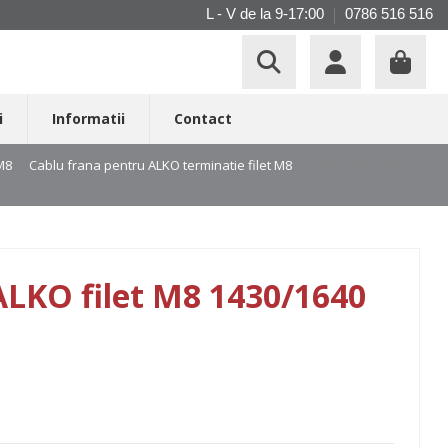
L - V de la 9-17:00
0786 516 516
i
Informatii
Contact
 M8
Cablu frana pentru ALKO terminatie filet M8
Cablu frana pentru
ALKO filet M8 1430/1640