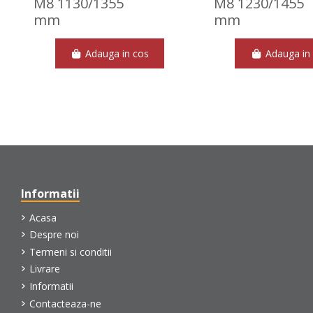
M8 1130/1355
M8 1230/1455
mm
mm
Adauga in cos
Adauga in
Informatii
Acasa
Despre noi
Termeni si conditii
Livrare
Informatii
Contacteaza-ne