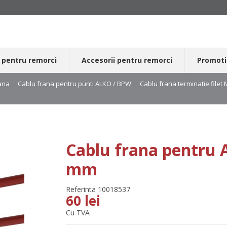
 pentru remorci
Accesorii pentru remorci
Promoti
ana
Cablu frana pentru punti ALKO / BPW
Cablu frana terminatie filet
Cablu frana pentru 
mm
Referinta
10018537
60 lei
Cu TVA