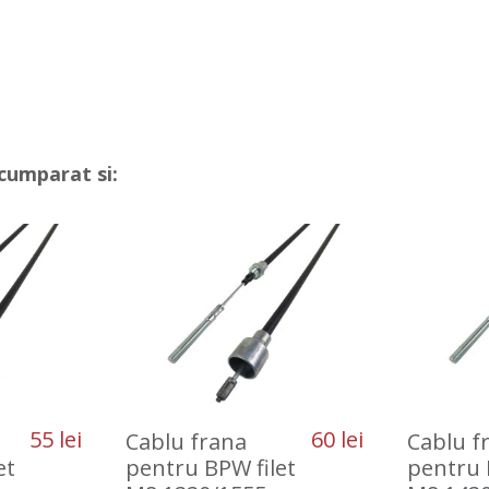
cumparat si:
55 lei
60 lei
Cablu frana
Cablu f
et
pentru BPW filet
pentru 