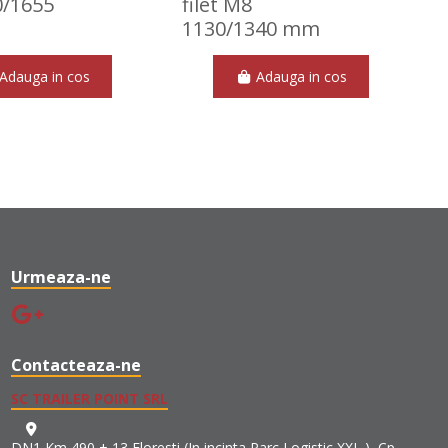
0/1655
filet M8
1130/1340 mm
Adauga in cos
Adauga in cos
Urmeaza-ne
Contacteaza-ne
SC TRAILER POINT SRL
DN1 Km 490 + 13 Floresti (In incinta Parc Logistic XXL ), Cp.