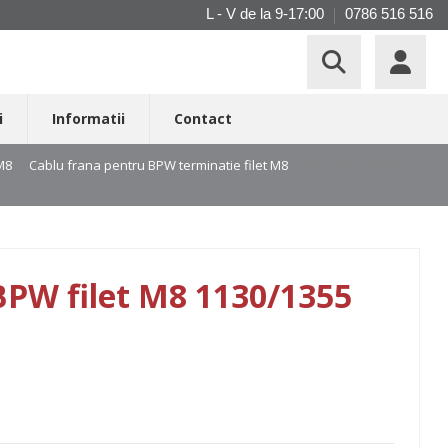
L - V de la 9-17:00
0786 516 516
i
Informatii
Contact
 M8
Cablu frana pentru BPW terminatie filet M8
Cablu frana pentru
BPW filet M8 1130/1355