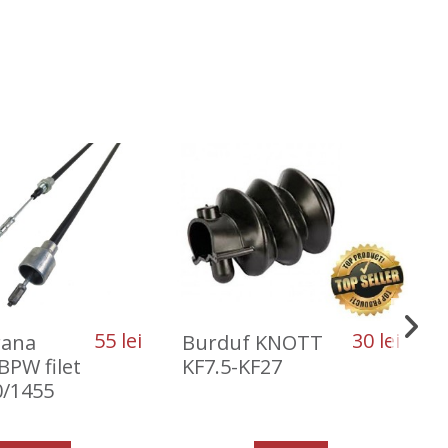
55 lei
30 lei
rana
Burduf KNOTT
BPW filet
KF7.5-KF27
0/1455