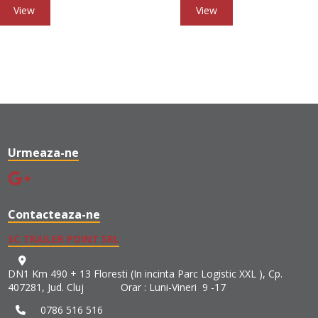
View
View
Urmeaza-ne
Contacteaza-ne
SC TRAILER POINT SRL
DN1 Km 490 + 13 Floresti (In incinta Parc Logistic XXL ), Cp.
407281, Jud. Cluj Orar : Luni-Vineri 9 -17
0786 516 516