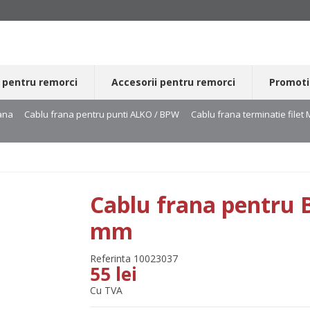
 pentru remorci
Accesorii pentru remorci
Promoti
ana
Cablu frana pentru punti ALKO / BPW
Cablu frana terminatie filet
Cablu frana pentru 
mm
Referinta
10023037
55 lei
Cu TVA