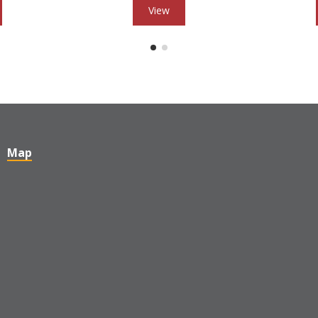
View
Map