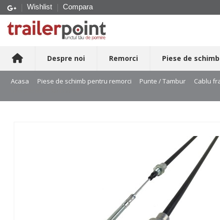
Wishlist
Compara
Despre noi
Remorci
Piese de schimb
Acasa
Piese de schimb pentru remorci
Punte / Tambur
Cablu fr
BPW filet M8 1130/1355 mm