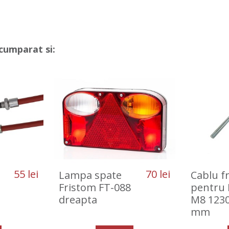
cumparat si:
55 lei
70 lei
Lampa spate
Cablu f
Fristom FT-088
pentru 
dreapta
M8 123
mm