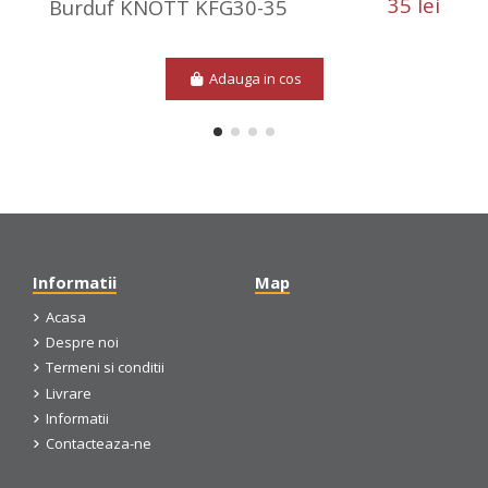
35 lei
Burduf KNOTT KFG30-35
Adauga in cos
Informatii
Map
Acasa
Despre noi
Termeni si conditii
Livrare
Informatii
Contacteaza-ne