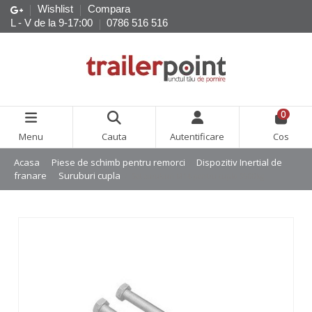
Wishlist
Compara
L - V de la 9-17:00
0786 516 516
0
Menu
Cauta
Autentificare
Cos
Acasa
Piese de schimb pentru remorci
Dispozitiv Inertial de
franare
Suruburi cupla
Set suruburi M14 pentru cupla 3500kg