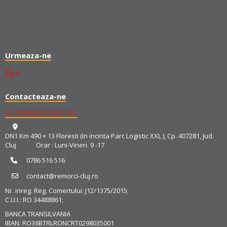
Urmeaza-ne
Contacteaza-ne
SC TRAILER POINT SRL
DN1 Km 490 + 13 Floresti (In incinta Parc Logistic XXL ), Cp. 407281, Jud.
Cluj Orar : Luni-Vineri 9 -17
0786 516 516
contact@remorci-cluj.ro
Nr. inreg. Reg. Comertului: J12/1375/2015;
C.U.I.: RO 34488861;
BANCA TRANSILVANIA
IBAN: RO36BTRLRONCRT0298035001