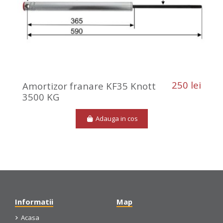
250 lei
Amortizor franare KF35 Knott
3500 KG
Adauga in cos
Informatii
Map
Acasa