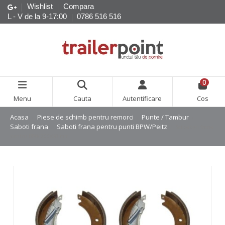
Wishlist
Compara
L - V de la 9-17:00
0786 516 516
0
Menu
Cauta
Autentificare
Cos
Acasa
Piese de schimb pentru remorci
Punte / Tambur
Saboti frana
Saboti frana pentru punti BPW/Peitz
Set saboti frana
pentru BPW 200x50 mm