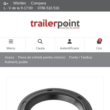
Wishlist
Compara
L - V de la 9-17:00
0786 516 516
0
Menu
Cauta
Autentificare
Cos
Acasa
Piese de schimb pentru remorci
Punte / Tambur
Rulment, piulite
Garnitura rulment 38x52x7mm