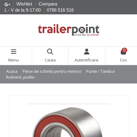
Wishlist
Compara
L - V de la 9-17:00
0786 516 516
0
Menu
Cauta
Autentificare
Cos
Acasa
Piese de schimb pentru remorci
Punte / Tambur
Rulment, piulite
Rulment ALKO 39/72-37 mm