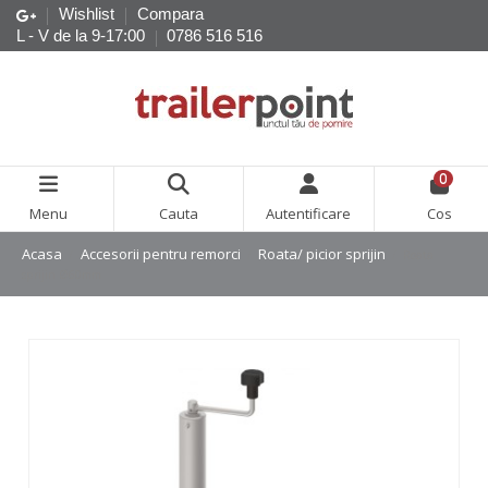
Wishlist
Compara
L - V de la 9-17:00
0786 516 516
0
Menu
Cauta
Autentificare
Cos
Acasa
Accesorii pentru remorci
Roata/ picior sprijin
Roata
sprijin Ø60mm