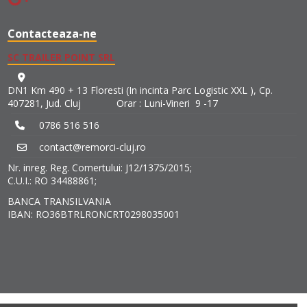
Contacteaza-ne
SC TRAILER POINT SRL
DN1 Km 490 + 13 Floresti (In incinta Parc Logistic XXL ), Cp.
407281, Jud. Cluj Orar : Luni-Vineri 9 -17
0786 516 516
contact@remorci-cluj.ro
Nr. inreg. Reg. Comertului: J12/1375/2015;
C.U.I.: RO 34488861;
BANCA TRANSILVANIA
IBAN: RO36BTRLRONCRT0298035001