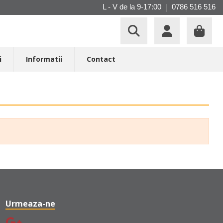
L - V de la 9-17:00
0786 516 516
i
Informatii
Contact
Urmeaza-ne