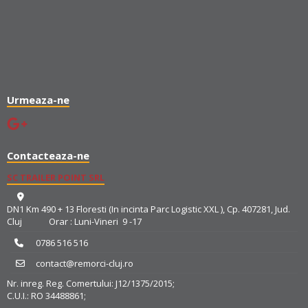
Urmeaza-ne
Contacteaza-ne
SC TRAILER POINT SRL
DN1 Km 490 + 13 Floresti (In incinta Parc Logistic XXL ), Cp. 407281, Jud.
Cluj Orar : Luni-Vineri 9 -17
0786 516 516
contact@remorci-cluj.ro
Nr. inreg. Reg. Comertului: J12/1375/2015;
C.U.I.: RO 34488861;