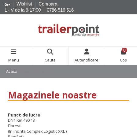
Wishlist
Compara
L - V de la 9-17:00
0786 516 516
0
Menu
Cauta
Autentificare
Cos
Acasa
Magazinele noastre
Magazinele noastre
Punct de lucru
DN1 Km 490 13
Floresti
(In incinta Complex Logistic XXL )
România