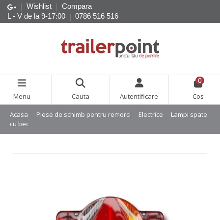
Wishlist
Compara
L - V de la 9-17:00
0786 516 516
0
Menu
Cauta
Autentificare
Cos
Acasa
Piese de schimb pentru remorci
Electrice
Lampi spate
cu bec
Lampa spate Humbaur dreapta