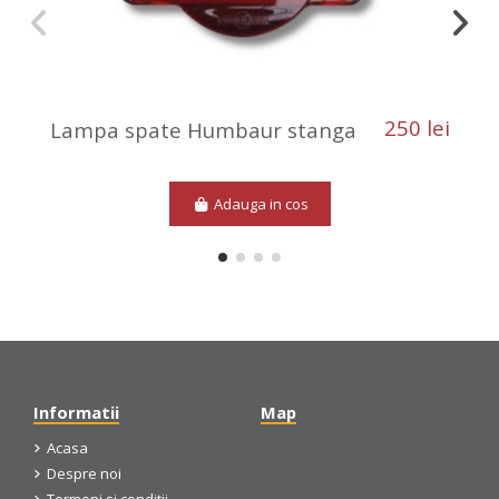
250 lei
Lampa spate Humbaur stanga
Adauga in cos
Informatii
Map
Acasa
Despre noi