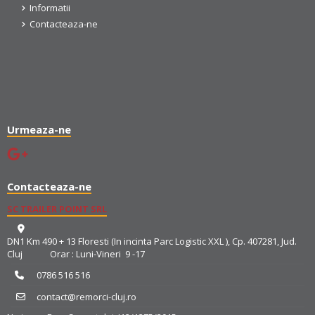
Informatii
Contacteaza-ne
Urmeaza-ne
Contacteaza-ne
SC TRAILER POINT SRL
DN1 Km 490 + 13 Floresti (In incinta Parc Logistic XXL ), Cp. 407281, Jud.
Cluj Orar : Luni-Vineri 9 -17
0786 516 516
contact@remorci-cluj.ro