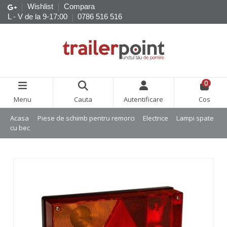
Wishlist
Compara
L - V de la 9-17:00
0786 516 516
0
Menu
Cauta
Autentificare
Cos
Acasa
Piese de schimb pentru remorci
Electrice
Lampi spate
cu bec
Lampa spate Aspok Multipoint I stanga