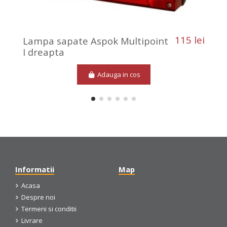
115 lei
Lampa sapate Aspok Multipoint
I dreapta
Adauga in cos
Informatii
Map
Acasa
Despre noi
Termeni si conditii
Livrare