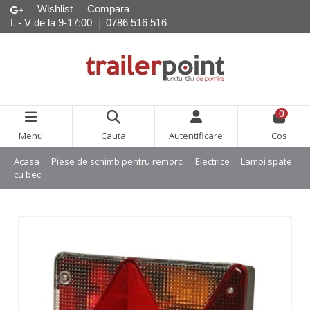
Wishlist
Compara
L - V de la 9-17:00
0786 516 516
0
Menu
Cauta
Autentificare
Cos
Acasa
Piese de schimb pentru remorci
Electrice
Lampi spate
cu bec
Lampa spate Aspok Multipoint IV dreapta