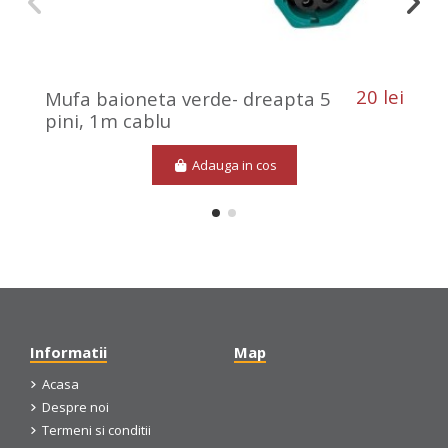
20 lei
Mufa baioneta verde- dreapta 5
pini, 1m cablu
Adauga in cos
Informatii
Map
Acasa
Despre noi
Termeni si conditii