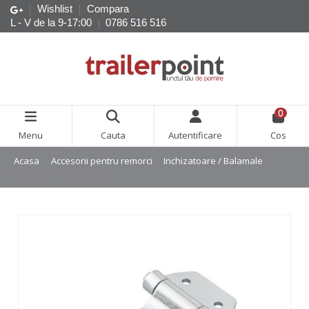
Wishlist
Compara
L - V de la 9-17:00
0786 516 516
0
Menu
Cauta
Autentificare
Cos
Acasa
Accesorii pentru remorci
Inchizatoare / Balamale
Balama usa/oblon 135x65mm