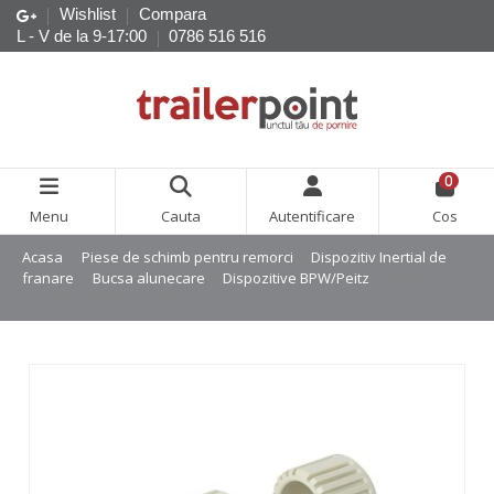
Wishlist
Compara
L - V de la 9-17:00
0786 516 516
0
Menu
Cauta
Autentificare
Cos
Acasa
Piese de schimb pentru remorci
Dispozitiv Inertial de
franare
Bucsa alunecare
Dispozitive BPW/Peitz
Set bucse
alunecare BPW/Peitz ZAF PAV 1.3-2.0