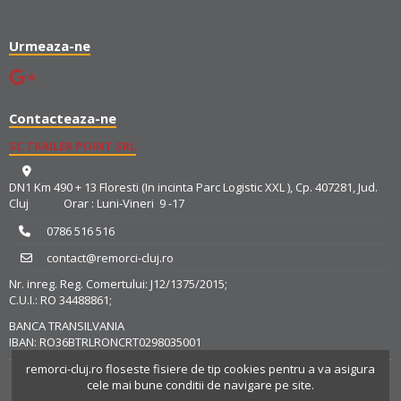
Urmeaza-ne
Contacteaza-ne
SC TRAILER POINT SRL
DN1 Km 490 + 13 Floresti (In incinta Parc Logistic XXL ), Cp. 407281, Jud.
Cluj Orar : Luni-Vineri 9 -17
0786 516 516
contact@remorci-cluj.ro
Nr. inreg. Reg. Comertului: J12/1375/2015;
C.U.I.: RO 34488861;
BANCA TRANSILVANIA
IBAN: RO36BTRLRONCRT0298035001
remorci-cluj.ro
floseste fisiere de tip cookies pentru a va asigura
cele mai bune conditii de navigare pe site.