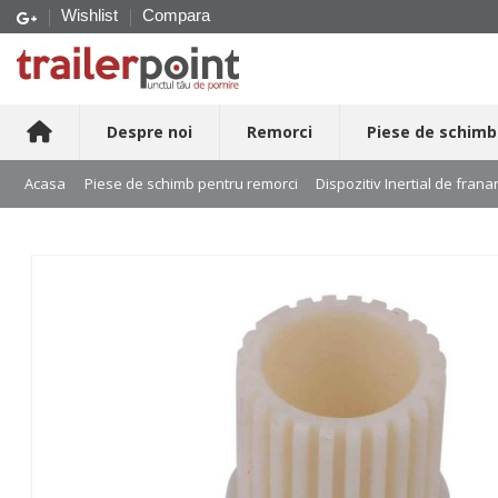
Wishlist
Compara
Despre noi
Remorci
Piese de schimb
Acasa
Piese de schimb pentru remorci
Dispozitiv Inertial de frana