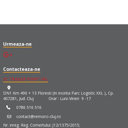
Urmeaza-ne
Contacteaza-ne
SC TRAILER POINT SRL
DN1 Km 490 + 13 Floresti (In incinta Parc Logistic XXL ), Cp.
407281, Jud. Cluj Orar : Luni-Vineri 9 -17
0786 516 516
contact@remorci-cluj.ro
Nr. inreg. Reg. Comertului: J12/1375/2015;