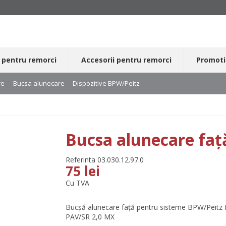
 pentru remorci
Accesorii pentru remorci
Promoti
re
Bucsa alunecare
Dispozitive BPW/Peitz
Bucsa alunecare față BPW PA
Bucsa alunecare faț
Referinta
03.030.12.97.0
75 lei
Cu TVA
Bucșă alunecare față pentru sisteme BPW/Peitz
PAV/SR 2,0 MX