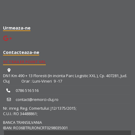
Urmeaza-ne
Contacteaza-ne
SC TRAILER POINT SRL
DN1 Km 490 + 13 Floresti (In incinta Parc Logistic XXL ), Cp. 407281, Jud.
Cluj Orar : Luni-Vineri 9 -17
0786 516 516
contact@remorci-cluj.ro
Nr. inreg. Reg. Comertului: J12/1375/2015;
C.U.I.: RO 34488861;
BANCA TRANSILVANIA
IBAN: RO36BTRLRONCRT0298035001