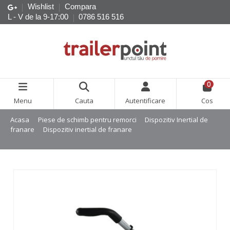
Wishlist
Compara
L - V de la 9-17:00
0786 516 516
0
Menu
Cauta
Autentificare
Cos
Acasa
Piese de schimb pentru remorci
Dispozitiv Inertial de
franare
Dispozitiv inertial de franare
Dispozitv inertial Knott KF13
1300kg