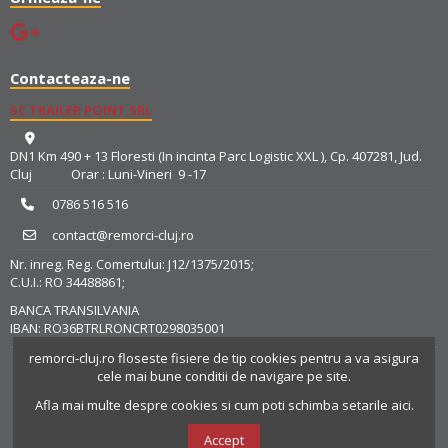
Contacteaza-ne
SC TRAILER POINT SRL
DN1 Km 490 + 13 Floresti (In incinta Parc Logistic XXL ), Cp. 407281, Jud.
Cluj Orar : Luni-Vineri 9 -17
0786 516 516
contact@remorci-cluj.ro
Nr. inreg. Reg. Comertului: J12/1375/2015;
C.U.I.: RO 34488861;
BANCA TRANSILVANIA
IBAN: RO36BTRLRONCRT0298035001
remorci-cluj.ro
floseste fisiere de tip cookies pentru a va asigura
cele mai bune conditii de navigare pe site.
Afla mai multe despre cookies si cum poti schimba setarile aici.
Accept
© 2025
TRAILER POINT SRL
- Magazin Online realizat de
Resolution