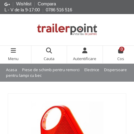
Wishlist
Compara
L - V de la 9-17:00
0786 516 516
0
Menu
Cauta
Autentificare
Cos
Acasa
Piese de schimb pentru remorci
Electrice
Dispersoare
pentru lampi cu bec
Dispersor lampa Fristom FT-077 dreapta