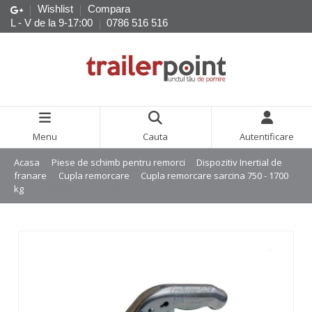
Wishlist
Compara
L - V de la 9-17:00
0786 516 516
Menu
Cauta
Autentificare
Acasa
Piese de schimb pentru remorci
Dispozitiv Inertial de
franare
Cupla remorcare
Cupla remorcare sarcina 750 - 1700
kg
Cupla KNOTT K14 50x50 1400 kg