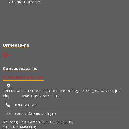
Contacteaza-ne
Urmeaza-ne
Contacteaza-ne
SC TRAILER POINT SRL
DN1 Km 490 + 13 Floresti (In incinta Parc Logistic XXL ), Cp. 407281, Jud.
Cluj Orar : Luni-Vineri 9 -17
0786 516 516
contact@remorci-cluj.ro
Nr. inreg. Reg. Comertului: J12/1375/2015;
C.U.I.: RO 34488861;