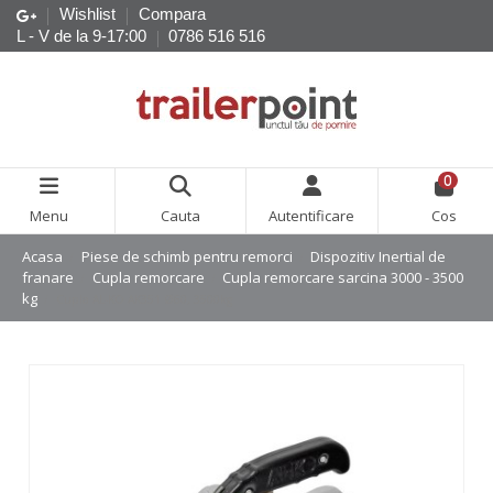
Wishlist
Compara
L - V de la 9-17:00
0786 516 516
0
Menu
Cauta
Autentificare
Cos
Acasa
Piese de schimb pentru remorci
Dispozitiv Inertial de
franare
Cupla remorcare
Cupla remorcare sarcina 3000 - 3500
kg
Cupla AL-KO AK351 Ø60, 3500kg