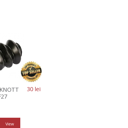
30 lei
 KNOTT
F27
View