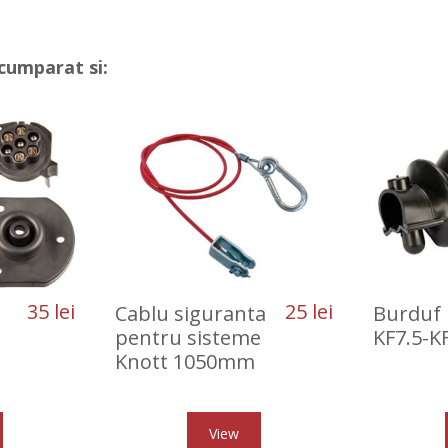
cumparat si:
35 lei
25 lei
Cablu siguranta
Burduf
pentru sisteme
KF7.5-K
Knott 1050mm
View