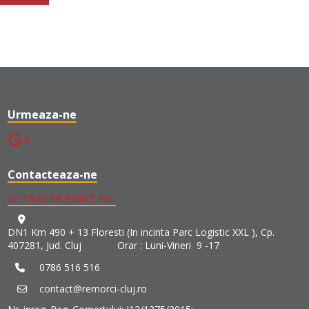
Urmeaza-ne
Contacteaza-ne
SC TRAILER POINT SRL
DN1 Km 490 + 13 Floresti (In incinta Parc Logistic XXL ), Cp.
407281, Jud. Cluj Orar : Luni-Vineri 9 -17
0786 516 516
contact@remorci-cluj.ro