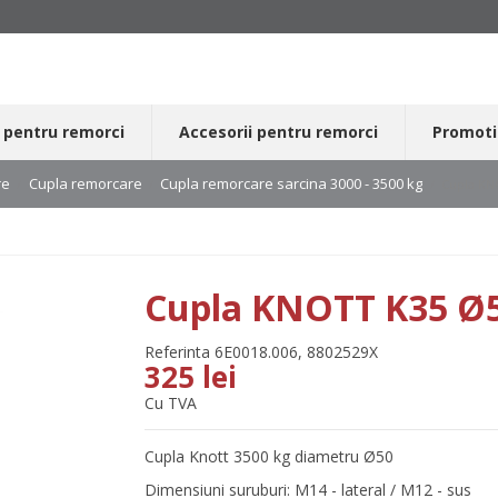
 pentru remorci
Accesorii pentru remorci
Promoti
re
Cupla remorcare
Cupla remorcare sarcina 3000 - 3500 kg
Cupla KN
Cupla KNOTT K35 Ø
Referinta
6E0018.006, 8802529X
325 lei
Cu TVA
Cupla Knott 3500 kg diametru Ø50
Dimensiuni suruburi: M14 - lateral / M12 - sus