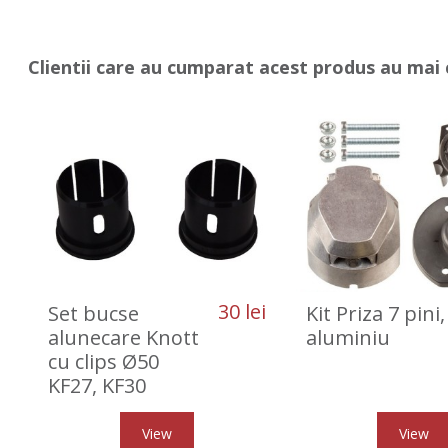
Clientii care au cumparat acest produs au mai 
30 lei
Set bucse
Kit Priza 7 pini,
alunecare Knott
aluminiu
cu clips Ø50
KF27, KF30
View
View