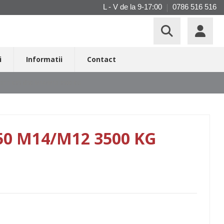
L - V de la 9-17:00
0786 516 516
i
Informatii
Contact
OTT K35 Ø50 M14/M12 3500 KG
50 M14/M12 3500 KG