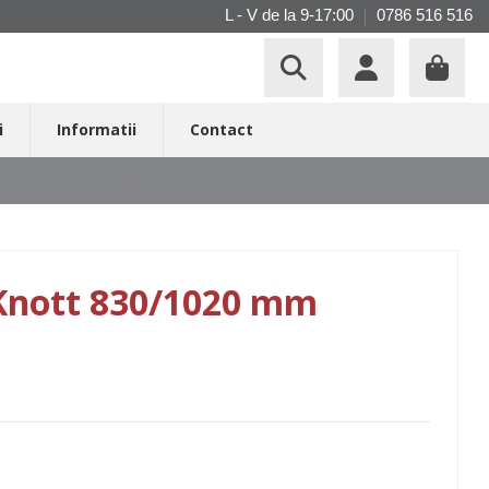
L - V de la 9-17:00
0786 516 516
i
Informatii
Contact
Cablu frana pentru Knott 830/1020 mm
 Knott 830/1020 mm