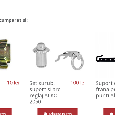
cumparat si:
10 lei
100 lei
Set surub,
Suport 
suport si arc
frana p
reglaj ALKO
punti A
2050
 cos
Adauga in cos