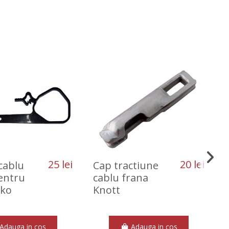
25 lei
20 lei
cablu
Cap tractiune
entru
cablu frana
lko
Knott
Adauga in cos
Adauga in cos