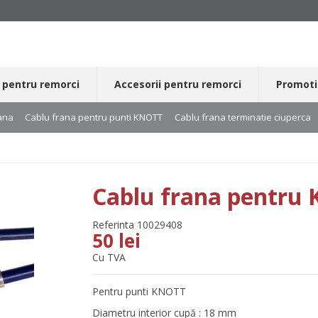
 pentru remorci
Accesorii pentru remorci
Promoti
ana
Cablu frana pentru punti KNOTT
Cablu frana terminatie ciuperca
Cablu frana pentru
Referinta
10029408
50 lei
Cu TVA
Pentru punti KNOTT
Diametru interior cupă : 18 mm