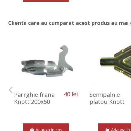
Clientii care au cumparat acest produs au mai 
40 lei
Parrghie frana
Semipalnie
Knott 200x50
platou Knott
Adauga in cos
Adauga in