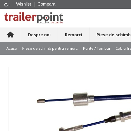
Wishlist
Compara
Despre noi
Remorci
Piese de schimb
Acasa
Piese de schimb pentru remorci
Punte / Tambur
Cablu fr