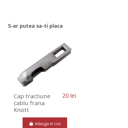
S-ar putea sa-ti placa
20 lei
Cap tractiune
cablu frana
Knott
Adauga in cos