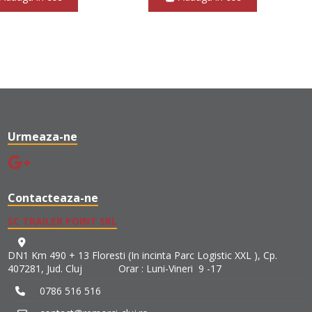
Urmeaza-ne
Contacteaza-ne
SC TRAILER POINT SRL
DN1 Km 490 + 13 Floresti (In incinta Parc Logistic XXL ), Cp.
407281, Jud. Cluj Orar : Luni-Vineri 9 -17
0786 516 516