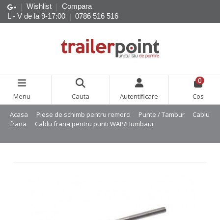
Wishlist
Compara
L - V de la 9-17:00
0786 516 516
0
Menu
Cauta
Autentificare
Cos
Acasa
Piese de schimb pentru remorci
Punte / Tambur
Cablu
frana
Cablu frana pentru punti WAP/Humbaur
Cablu frana pentru
WAP/Humbaur 1400/1590 mm