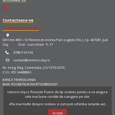
Contacteaza-ne
SC TRAILER POINT SRL
DN1 Km 490 + 13 Floresti (In incinta Parc Logistic XXL ), Cp. 407281, Jud.
Cluj Orar : Luni-Vineri 9 -17
0786 516 516
contact@remorci-cluj.ro
Nr. inreg. Reg. Comertului: J12/1375/2015;
C.U.I.: RO 34488861;
BANCA TRANSILVANIA
IBAN: RO36BTRLRONCRT0298035001
remorci-cluj.ro
floseste fisiere de tip cookies pentru a va asigura
cele mai bune conditii de navigare pe site.
Afla mai multe despre cookies si cum poti schimba setarile aici.
Accept
© 2025
TRAILER POINT SRL
- Magazin Online realizat de
Resolution