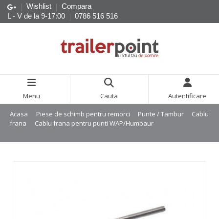
Wishlist
Compara
L - V de la 9-17:00
0786 516 516
Menu
Cauta
Autentificare
Acasa
Piese de schimb pentru remorci
Punte / Tambur
Cablu
frana
Cablu frana pentru punti WAP/Humbaur
Cablu frana pentru
WAP/Humbaur 800/990mm