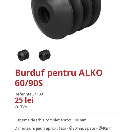
Burduf pentru ALKO
60/90S
Referinta
341081
25 lei
Cu TVA
Lungime deschis complet aprox. 100 mm
Dimensiuni gauri aprox : fata -
30mm, spate
40mm
Ø
-
Ø