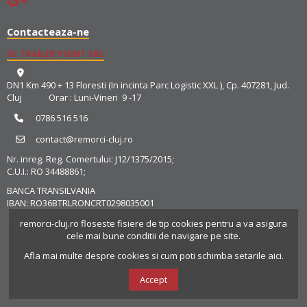
Contacteaza-ne
SC TRAILER POINT SRL
DN1 Km 490 + 13 Floresti (In incinta Parc Logistic XXL ), Cp. 407281, Jud.
Cluj Orar : Luni-Vineri 9 -17
0786 516 516
contact@remorci-cluj.ro
Nr. inreg. Reg. Comertului: J12/1375/2015;
C.U.I.: RO 34488861;
BANCA TRANSILVANIA
IBAN: RO36BTRLRONCRT0298035001
remorci-cluj.ro
floseste fisiere de tip cookies pentru a va asigura
cele mai bune conditii de navigare pe site.
Afla mai multe despre cookies si cum poti schimba setarile aici.
Accept
© 2025
TRAILER POINT SRL
- Magazin Online realizat de
Resolution
Studio