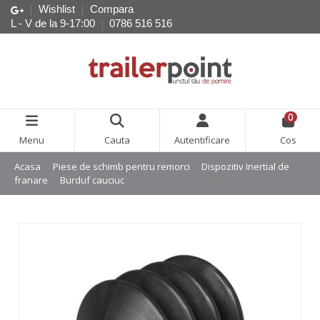
Wishlist
Compara
L - V de la 9-17:00
0786 516 516
0
Menu
Cauta
Autentificare
Cos
Acasa
Piese de schimb pentru remorci
Dispozitiv Inertial de
franare
Burduf cauciuc
Burduf pentru ALKO 60/90S